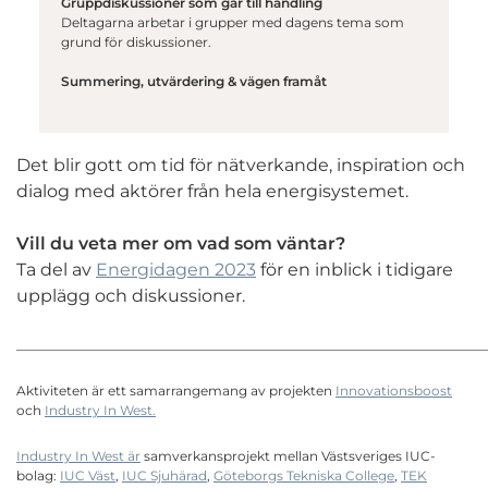
Gruppdiskussioner som går till handling
Deltagarna arbetar i grupper med dagens tema som
grund för diskussioner.
Summering, utvärdering & vägen framåt
Det blir gott om tid för nätverkande, inspiration och
dialog med aktörer från hela energisystemet.
Vill du veta mer om vad som väntar?
Ta del av
Energidagen 2023
för en inblick i tidigare
upplägg och diskussioner.
________________________________________________________________________
Aktiviteten är ett samarrangemang av projekten
Innovationsboost
och
Industry In West.
Industry In West är
samverkansprojekt mellan Västsveriges IUC-
bolag:
IUC Väst
,
IUC Sjuhärad
,
Göteborgs Tekniska College
,
TEK