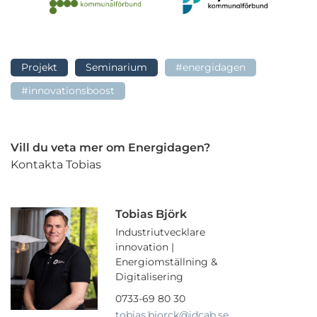
Projekt
Seminarium
#energidagen
#innovationsboost
Vill du veta mer om Energidagen?
Kontakta Tobias
Tobias Björk
Industriutvecklare
innovation |
Energiomställning &
Digitalisering
0733-69 80 30
tobias.bjorck
@idcab.se