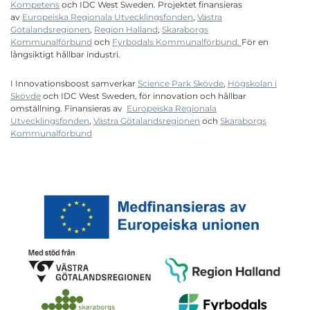
Kompetens
och IDC West Sweden. Projektet finansieras
av
Europeiska Regionala Utvecklingsfonden
,
Västra
Götalandsregionen
,
Region Halland
,
Skaraborgs
Kommunalförbund
och
Fyrbodals Kommunalförbund.
För en
långsiktigt hållbar industri.
I Innovationsboost samverkar
Science Park Skövde
,
Högskolan i
Skövde
och IDC West Sweden, för innovation och hållbar
omställning. Finansieras av
Europeiska Regionala
Utvecklingsfonden
,
Västra Götalandsregionen
och
Skaraborgs
Kommunalförbund