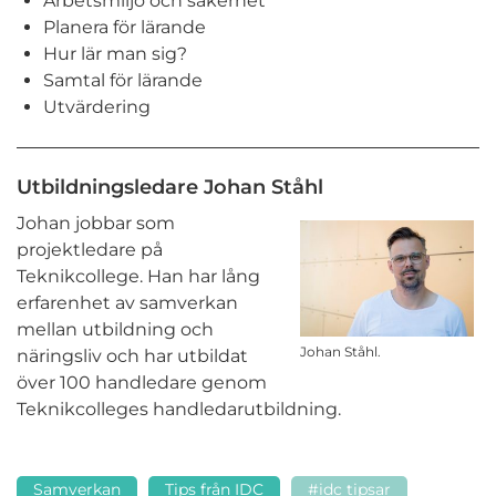
Arbetsmiljö och säkerhet
Planera för lärande
Hur lär man sig?
Samtal för lärande
Utvärdering
Utbildningsledare Johan Ståhl
Johan jobbar som
projektledare på
Teknikcollege. Han har lång
erfarenhet av samverkan
mellan utbildning och
Johan Ståhl.
näringsliv och har utbildat
över 100 handledare genom
Teknikcolleges handledarutbildning.
Samverkan
Tips från IDC
#idc tipsar