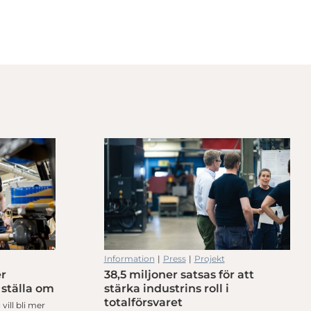
Information
|
Press
|
Projekt
er
38,5 miljoner satsas för att
 ställa om
stärka industrins roll i
totalförsvaret
vill bli mer