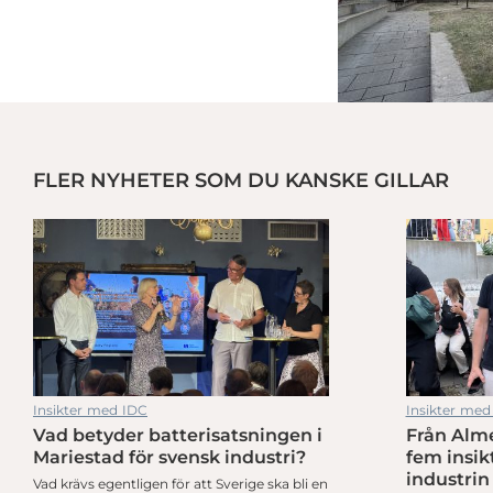
FLER NYHETER SOM DU KANSKE GILLAR
ställa om
38,5 miljoner satsas för att stärka industrins roll i totalförsvaret
Insikter med IDC
Insikter med
Vad betyder batterisatsningen i
Från Alme
ställa om
38,5 miljoner satsas för att stärka industrins roll i totalförsvaret
Mariestad för svensk industri?
fem insik
industrin
Vad krävs egentligen för att Sverige ska bli en