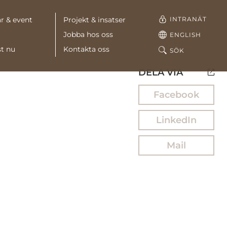
INTRANÄT
r & event
Projekt & insatser
Jobba hos oss
ENGLISH
st nu
Kontakta oss
SÖK
DELA VIA
Facebook
LinkedIn
Mail