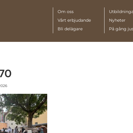
Meny
Om oss
Utbildninga
Vårt erbjudande
Nyheter
Bli delägare
På gång ju
70
 2026