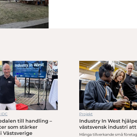
 IDC
Projekt
dalen till handling –
Industry In West hjälp
ter som stärker
västsvensk industri att
 i Västsverige
Många tillverkande små företag 