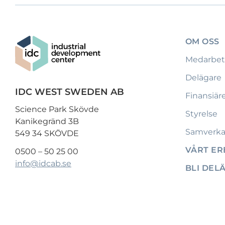
OM OSS
Medarbet
Delägare
IDC WEST SWEDEN AB
Finansiär
Science Park Skövde
Styrelse
Kanikegränd 3B
Samverka
549 34 SKÖVDE
VÅRT E
0500 – 50 25 00
info@idcab.se
BLI DEL