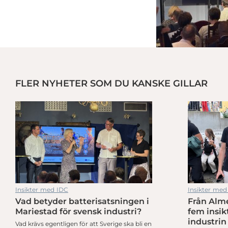
FLER NYHETER SOM DU KANSKE GILLAR
ställa om
38,5 miljoner satsas för att stärka industrins roll i totalförsvaret
Insikter med IDC
Insikter med
Vad betyder batterisatsningen i
Från Alme
ställa om
38,5 miljoner satsas för att stärka industrins roll i totalförsvaret
Mariestad för svensk industri?
fem insik
industrin
Vad krävs egentligen för att Sverige ska bli en