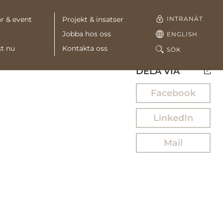
INTRANÄT
r & event
Projekt & insatser
Jobba hos oss
ENGLISH
st nu
Kontakta oss
SÖK
DELA VIA
Facebook
LinkedIn
Mail