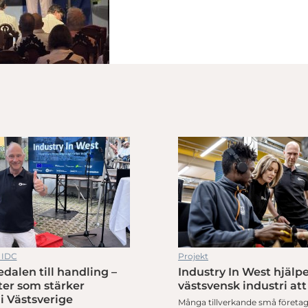
 IDC
Projekt
dalen till handling –
Industry In West hjälp
ter som stärker
västsvensk industri att
 i Västsverige
Många tillverkande små företag 