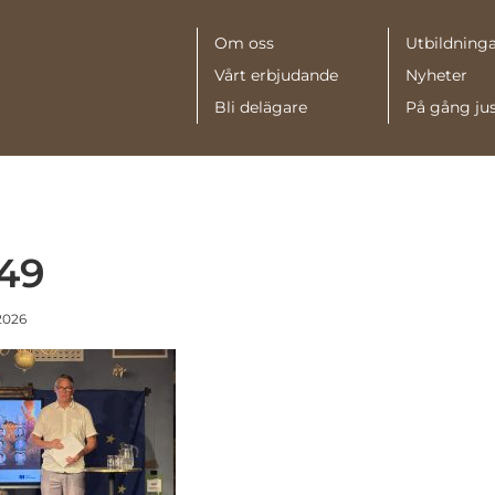
Meny
Om oss
Utbildninga
Vårt erbjudande
Nyheter
Bli delägare
På gång ju
49
 2026