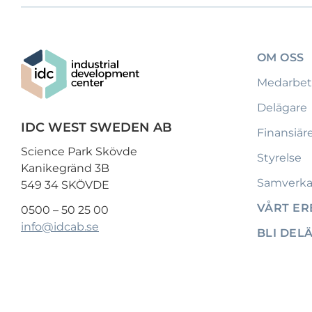
OM OSS
Medarbet
Delägare
IDC WEST SWEDEN AB
Finansiär
Science Park Skövde
Styrelse
Kanikegränd 3B
Samverka
549 34 SKÖVDE
VÅRT E
0500 – 50 25 00
info@idcab.se
BLI DEL