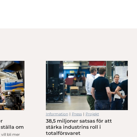
Information
|
Press
|
Projekt
er
38,5 miljoner satsas för att
 ställa om
stärka industrins roll i
totalförsvaret
vill bli mer