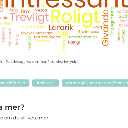
slut fick deltagarna sammanfatta sina intryck.
#karriärlunch
#nätverk
#strategisk kompetensförsörj
ta mer?
rie om du vill veta mer.