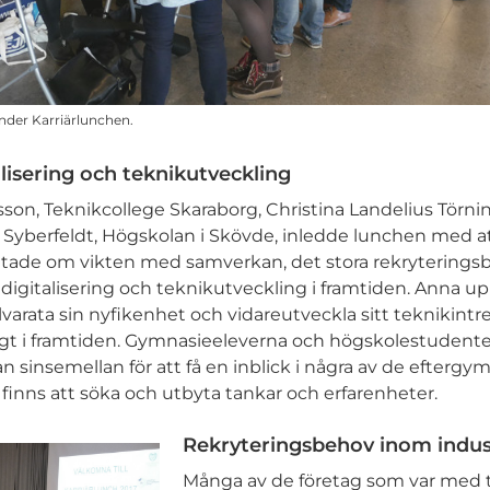
der Karriärlunchen.
lisering och teknikutveckling
son, Teknikcollege Skaraborg, Christina Landelius Törni
yberfeldt, Högskolan i Skövde, inledde lunchen med att
tade om vikten med samverkan, det stora rekrytering
 digitalisering och teknikutveckling i framtiden. Anna
llvarata sin nyfikenhet och vidareutveckla sitt teknikint
ngt i framtiden. Gymnasieeleverna och högskolestude
n sinsemellan för att få en inblick i några av de eftergy
finns att söka och utbyta tankar och erfarenheter.
Rekryteringsbehov inom indus
Många av de företag som var med 