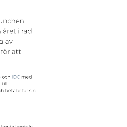
lunchen
året i rad
a av
för att
e
och
IDC
med
till
 betalar för sin
t knyta kontakt