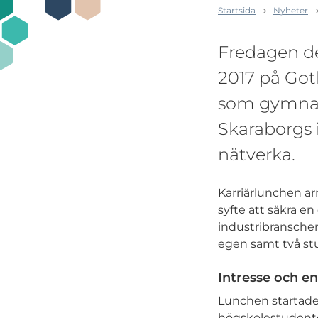
Startsida
Nyheter
Fredagen d
2017 på Goth
som gymnasi
Skaraborgs i
nätverka.
Karriärlunchen ar
syfte att säkra e
industribranschen
egen samt två stu
Intresse och 
Lunchen startade
högskolestudente