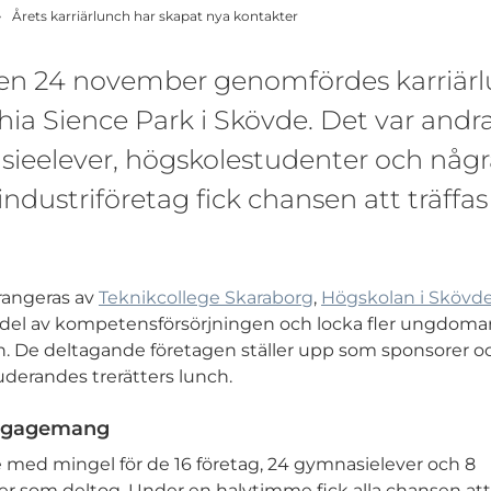
Årets karriärlunch har skapat nya kontakter
en 24 november genomfördes karriär
ia Sience Park i Skövde. Det var andra 
eelever, högskolestudenter och någr
ndustriföretag fick chansen att träffas 
rangeras av
Teknikcollege Skaraborg
,
Högskolan i Skövd
n del av kompetensförsörjningen och locka fler ungdomar 
. De deltagande företagen ställer upp som sponsorer och
derandes trerätters lunch.
engagemang
 med mingel för de 16 företag, 24 gymnasielever och 8
r som deltog. Under en halvtimme fick alla chansen at