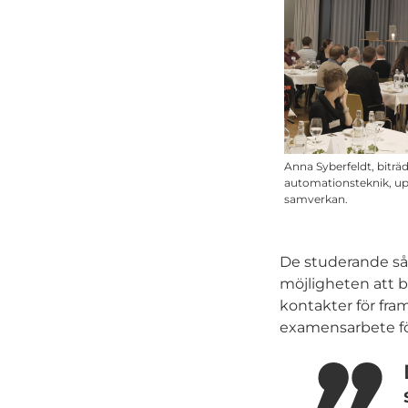
Anna Syberfeldt, bitr
automationsteknik, up
samverkan.
De studerande såg 
möjligheten att be
kontakter för fram
examensarbete fö