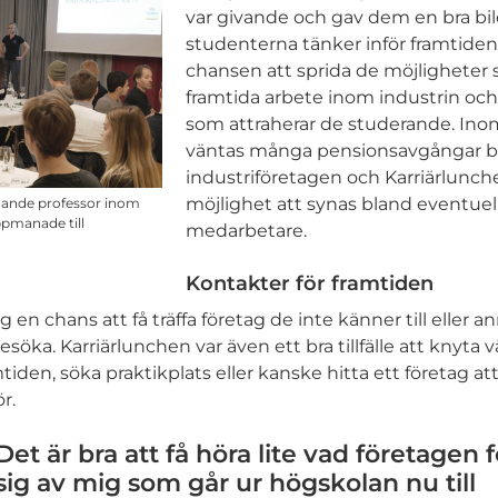
var givande och gav dem en bra bil
studenterna tänker inför framtiden
chansen att sprida de möjligheter s
framtida arbete inom industrin och 
som attraherar de studerande. Ino
väntas många pensionsavgångar b
industriföretagen och Karriärlunc
möjlighet att synas bland eventuel
ädande professor inom
pmanade till
medarbetare.
Kontakter för framtiden
en chans att få träffa företag de inte känner till eller an
söka. Karriärlunchen var även ett bra tillfälle att knyta v
tiden, söka praktikplats eller kanske hitta ett företag att
r.
Det är bra att få höra lite vad företagen 
sig av mig som går ur högskolan nu till