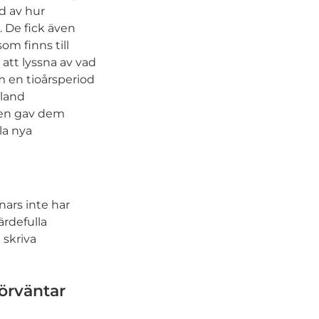
d av hur
. De fick även
om finns till
att lyssna av vad
m en tioårsperiod
land
hen gav dem
la nya
nars inte har
ärdefulla
 skriva
förväntar