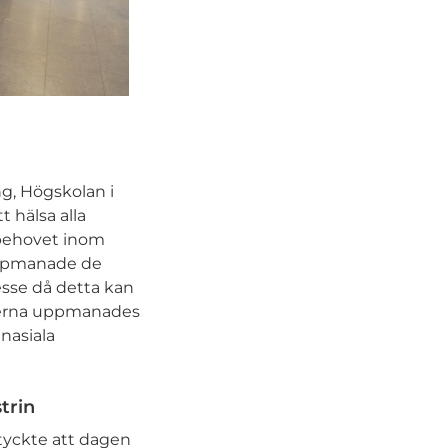
ng, Högskolan i
 hälsa alla
sbehovet inom
 uppmanade de
resse då detta kan
nterna uppmanades
mnasiala
trin
tyckte att dagen