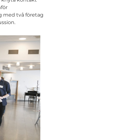
för
ng med två företag
ussion.