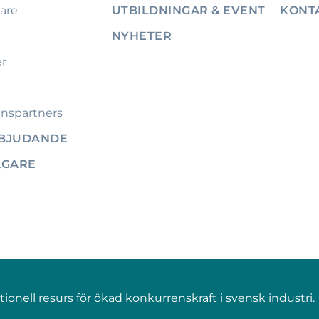
are
UTBILDNINGAR & EVENT
KONT
NYHETER
er
nspartners
RBJUDANDE
ÄGARE
onell resurs för ökad konkurrenskraft i svensk industri.