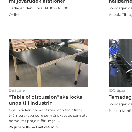
miljövarudeklarationer
hållbarhe
Tisdagen den 11 maj, kl. 10:00-11:00
Torsdagen de
Online
Inredia Tibro,
Delägare
IDC tipsar
"Table of discussion" ska locka
Temadag 
unga till industrin
Torsdagen de
C&D Snickeri har varit med och tagit fram
Pulsen Konfe
två interaktiva bord som är skapade som ett
demokratiprojekt för unga i…
25 juni, 2018 — Lästid 4 min