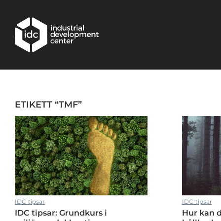
Hoppa till huvudinnehållet
ETIKETT “TMF”
IDC tipsar: Möbeldagen 2018
IDC tipsar
IDC tipsar
IDC tipsar: Grundkurs i
Hur kan 
IDC tipsar: Möbeldagen 2018