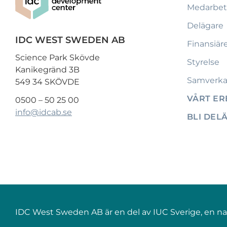
Medarbet
Delägare
IDC WEST SWEDEN AB
Finansiär
Science Park Skövde
Styrelse
Kanikegränd 3B
Samverka
549 34 SKÖVDE
VÅRT E
0500 – 50 25 00
info@idcab.se
BLI DEL
IDC West Sweden AB är en del av IUC Sverige, en nati