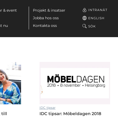
INTRANÄT
r & event
Projekt & insatser
Jobba hos oss
ENGLISH
st nu
Kontakta oss
SÖK
IDC tipsar
till
IDC tipsar: Möbeldagen 2018