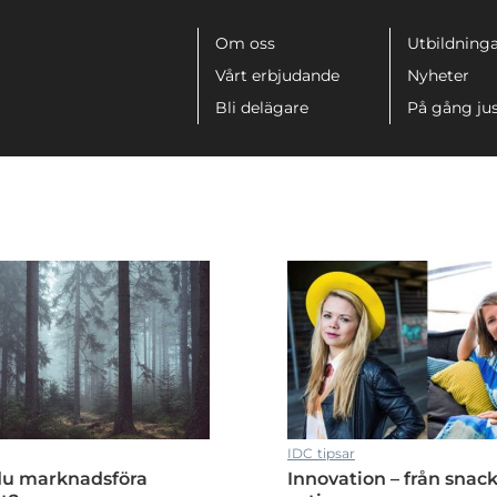
Meny
Om oss
Utbildninga
Vårt erbjudande
Nyheter
Bli delägare
På gång ju
IDC tipsar
du marknadsföra
Innovation – från snack 