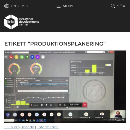
Hoppa till huvudinnehållet
ENGLISH
MENY
SÖK
ETIKETT “PRODUKTIONSPLANERING”
IDCs erbjudande
|
Information