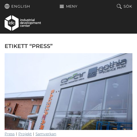
Hoppa till huvudinnehållet
ENGLISH
MENY
SÖK
ETIKETT “PRESS”
Press
|
Projekt
|
Samverkan