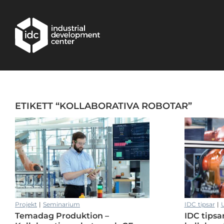
Hoppa till huvudinnehållet
ETIKETT “KOLLABORATIVA ROBOTAR”
Projekt
|
Seminarium
IDC tipsar
|
U
Temadag Produktion –
IDC tipsa