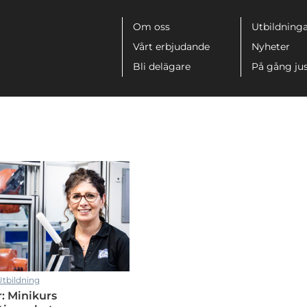
Meny
Om oss
Utbildninga
Vårt erbjudande
Nyheter
Bli delägare
På gång ju
tbildning
r: Minikurs