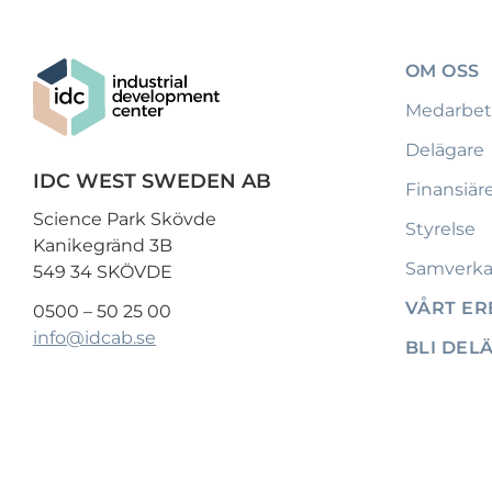
OM OSS
Medarbet
Delägare
IDC WEST SWEDEN AB
Finansiär
Science Park Skövde
Styrelse
Kanikegränd 3B
Samverka
549 34 SKÖVDE
VÅRT E
0500 – 50 25 00
info@idcab.se
BLI DEL