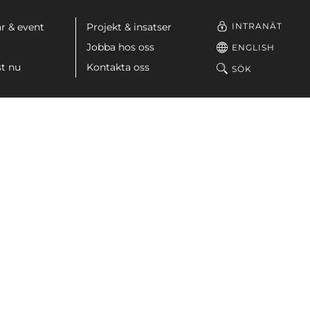
INTRANÄT
r & event
Projekt & insatser
Jobba hos oss
ENGLISH
st nu
Kontakta oss
SÖK