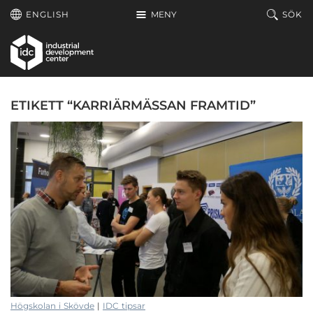
Hoppa till huvudinnehållet
ENGLISH
MENY
SÖK
ETIKETT “KARRIÄRMÄSSAN FRAMTID”
Högskolan i Skövde
|
IDC tipsar