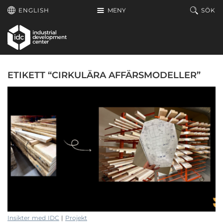
Hoppa till huvudinnehållet
ENGLISH
MENY
SÖK
ETIKETT “CIRKULÄRA AFFÄRSMODELLER”
Insikter med IDC
|
Projekt