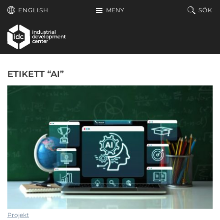
Hoppa till huvudinnehållet
ENGLISH
MENY
SÖK
ETIKETT “AI”
Projekt