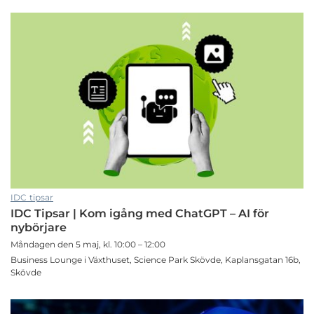
IDC tipsar
IDC Tipsar | Kom igång med ChatGPT – AI för
nybörjare
Måndagen den 5 maj, kl. 10:00 – 12:00
Business Lounge i Växthuset, Science Park Skövde, Kaplansgatan 16b,
Skövde