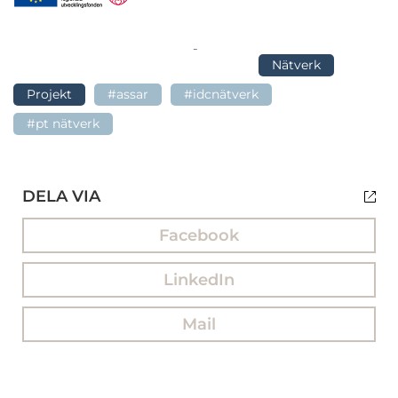
Nätverk
Projekt
#assar
#idcnätverk
#pt nätverk
DELA VIA
Facebook
LinkedIn
Mail