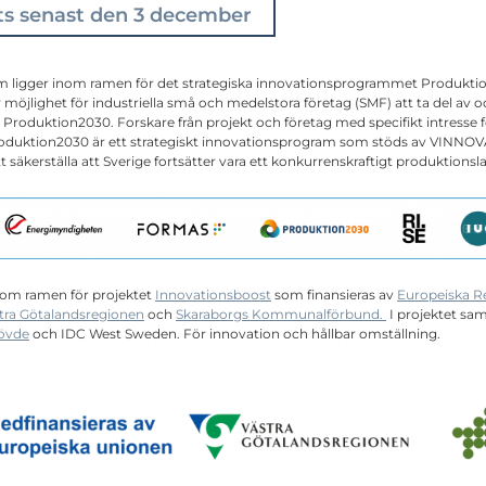
ts senast den 3 december
som ligger inom ramen för det strategiska innovationsprogrammet Produkti
öjlighet för industriella små och medelstora företag (SMF) att ta del av oc
 Produktion2030. Forskare från projekt och företag med specifikt intresse 
oduktion2030 är ett strategiskt innovationsprogram som stöds av VINNO
 säkerställa att Sverige fortsätter vara ett konkurrenskraftigt produktionsl
nom ramen för projektet
Innovationsboost
som finansieras av
Europeiska R
tra Götalandsregionen
och
Skaraborgs Kommunalförbund.
I projektet sa
kövde
och IDC West Sweden. För innovation och hållbar omställning.