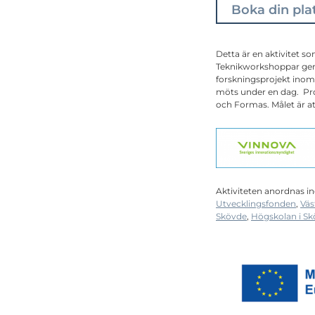
Boka din pla
Detta är en aktivitet 
Teknikworkshoppar ger m
forskningsprojekt inom
möts under en dag. Pr
och Formas. Målet är att
Aktiviteten anordnas i
Utvecklingsfonden
,
Väs
Skövde
,
Högskolan i S