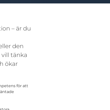
ion – är du
eller den
vill tänka
h ökar
petens för att
oväntade
stora