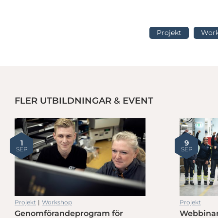
Projekt
Wor
FLER UTBILDNINGAR & EVENT
Nätverksträff VD/Omvärld – Besök hos Partex
1
9
SEP
SEP
Projekt
|
Workshop
Projekt
Genomförandeprogram för
Webbinar
Nätverksträff VD/Omvärld – Besök hos Partex