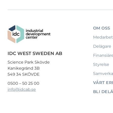
OM OSS
Medarbet
Delägare
IDC WEST SWEDEN AB
Finansiär
Science Park Skövde
Styrelse
Kanikegränd 3B
Samverka
549 34 SKÖVDE
VÅRT E
0500 – 50 25 00
info@idcab.se
BLI DEL