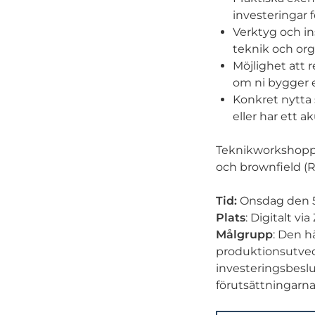
investeringar 
Verktyg och in
teknik och org
Möjlighet att r
om ni bygger en
Konkret nytta 
eller har ett a
Teknikworkshoppe
och brownfield (
Tid:
Onsdag den 5
Plats
: Digitalt v
Målgrupp
: Den h
produktionsutveck
investeringsbeslu
förutsättningarna