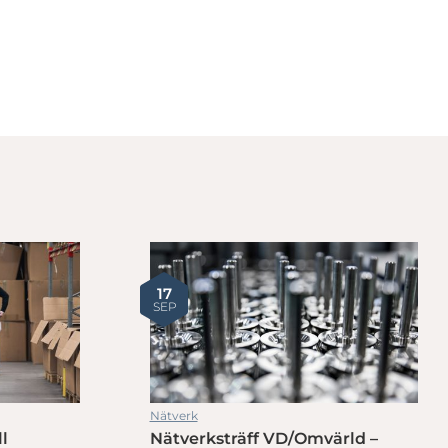
17
SEP
Nätverk
l
Nätverksträff VD/Omvärld –