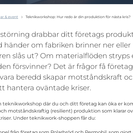
ar & event
Teknikworkshop: Hur redo är din produktion för nästa kris?
störning drabbar ditt företags produkt
 händer om fabriken brinner ner eller
ren slås ut? Om materialflöden stryps 
en försvinner? Det är frågor få företag 
 vara beredd skapar motståndskraft oc
t hantera oväntade kriser.
 teknikworkshop där du och ditt företag kan öka er kom
och motståndskraftig (resilient) produktion som klarar 
riser. Under teknikwork-shoppen får du:
pel från företag som Polarbröd och Permobil, som gjort 