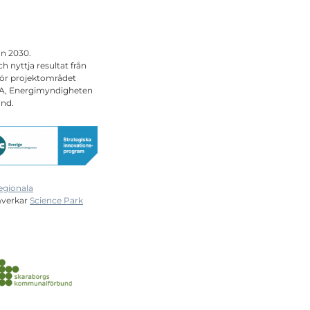
on 2030.
h nyttja resultat från
för projektområdet
VA, Energimyndigheten
and.
egionala
mverkar
Science Park