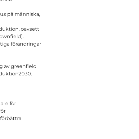
kus på människa,
oduktion, oavsett
ownfield).
tiga förändringar
g av greenfield
oduktion2030.
are för
för
förbättra