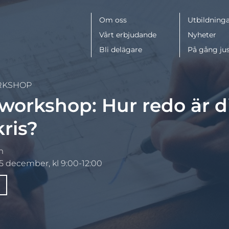
Meny
Om oss
Utbildninga
Vårt erbjudande
Nyheter
Bli delägare
På gång ju
KSHOP
workshop: Hur redo är d
kris?
m
 december, kl 9:00-12:00