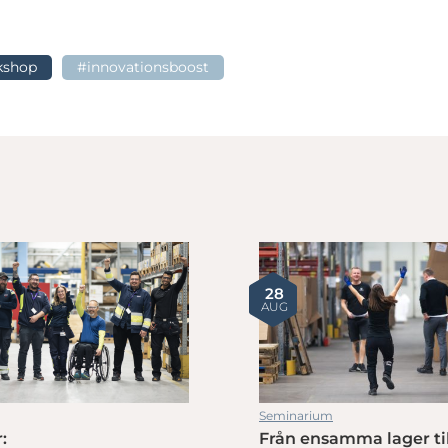
kshop
#innovationsboost
28
AUG
Seminarium
:
Från ensamma lager til