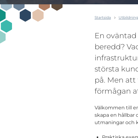
Startsida
Utbildning
En oväntad 
beredd? Vad
infrastruktu
största kund
på. Men att
förmågan at
Välkommen till en
skapa en hållbar 
utmaningar och k
Praktiska exem