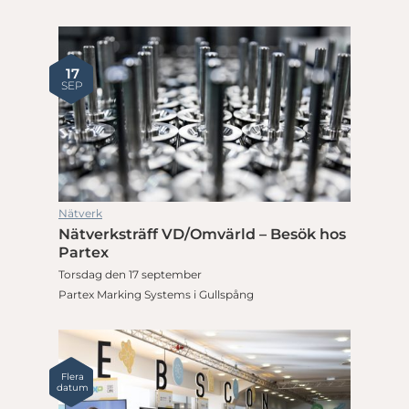
17
SEP
Nätverk
Nätverksträff VD/Omvärld – Besök hos
Partex
Torsdag den 17 september
Partex Marking Systems i Gullspång
Flera
datum