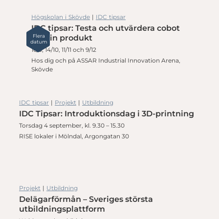
Högskolan i Skövde
|
IDC tipsar
IDC tipsar: Testa och utvärdera cobot
Flera
för din produkt
datum
16/9, 14/10, 11/11 och 9/12
Hos dig och på ASSAR Industrial Innovation Arena,
Skövde
IDC tipsar
|
Projekt
|
Utbildning
IDC Tipsar: Introduktionsdag i 3D-printning
Torsdag 4 september, kl. 9.30 – 15.30
RISE lokaler i Mölndal, Argongatan 30
Projekt
|
Utbildning
Delägarförmån – Sveriges största
utbildningsplattform