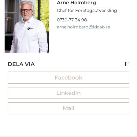
Arne Holmberg
Chef för Företagsutveckling
0730-77 34 98
arne.holmberg
@idcab.se
DELA VIA
Facebook
LinkedIn
Mail