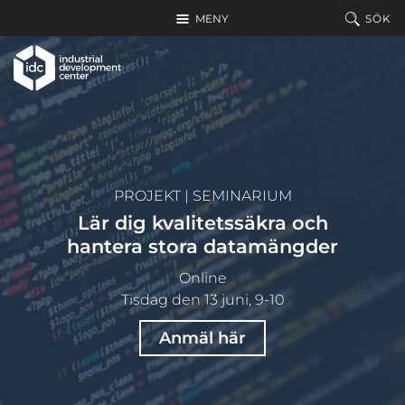
Hoppa till huvudinnehållet
MENY
SÖK
PROJEKT
|
SEMINARIUM
Lär dig kvalitetssäkra och
hantera stora datamängder
Online
Tisdag den 13 juni, 9-10
Anmäl här