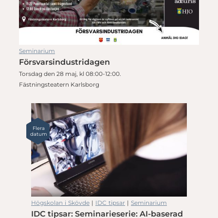
Seminarium
Försvarsindustridagen
Torsdag den 28 maj, kl 08:00-12:00.
Fästningsteatern Karlsborg
Flera
datum
Högskolan i Skövde
|
IDC tipsar
|
Seminarium
IDC tipsar: Seminarieserie: AI-baserad