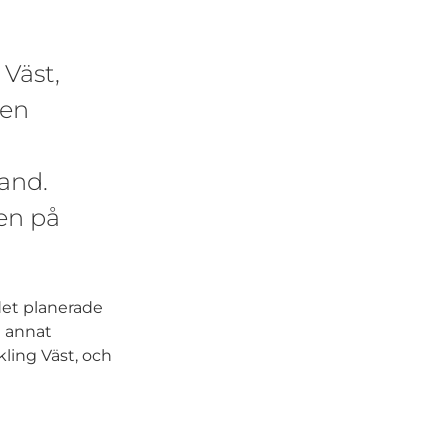
 Väst,
 en
land.
en på
det planerade
d annat
ling Väst, och