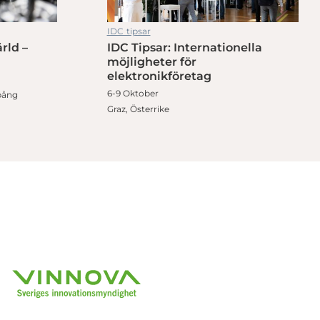
IDC tipsar
rld –
IDC Tipsar: Internationella
möjligheter för
elektronikföretag
6-9 Oktober
pång
Graz, Österrike