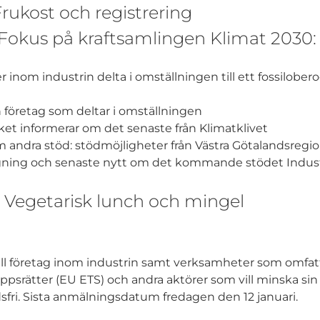
Frukost och registrering
0 Fokus på kraftsamlingen Klimat 2030:
r inom industrin delta i omställningen till ett fossilober
ån företag som deltar i omställningen
et informerar om det senaste från Klimatklivet
 andra stöd: stödmöjligheter från Västra Götalandsregion
gning och senaste nytt om det kommande stödet Industr
00 Vegetarisk lunch och mingel
g till företag inom industrin samt verksamheter som omfat
psrätter (EU ETS) och andra aktörer som vill minska sin
dsfri. Sista anmälningsdatum fredagen den 12 januari.