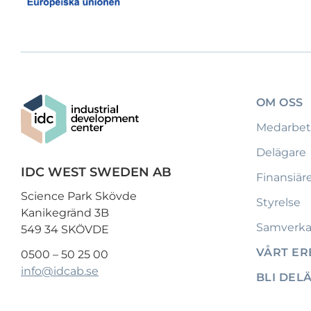
OM OSS
Medarbet
Delägare
IDC WEST SWEDEN AB
Finansiär
Science Park Skövde
Styrelse
Kanikegränd 3B
Samverka
549 34 SKÖVDE
VÅRT E
0500 – 50 25 00
info@idcab.se
BLI DEL