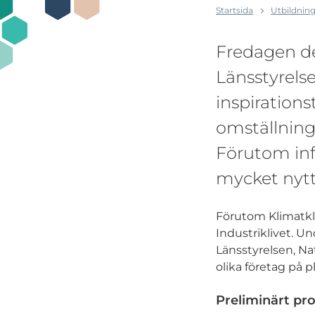
Startsida
Utbildning
Fredagen de
Länsstyrelse
inspirations
omställninge
Förutom in
mycket nytt
Förutom Klimatkl
Industriklivet. 
Länsstyrelsen, Na
olika företag på pl
Preliminärt pr