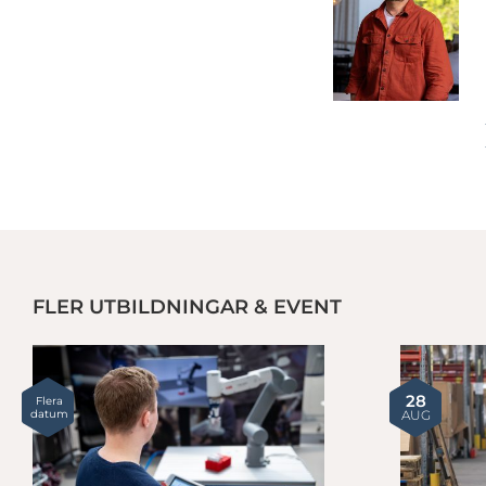
FLER UTBILDNINGAR & EVENT
IDC Tipsar: Internationella möjligheter för elektronikföretag
28
Flera
datum
AUG