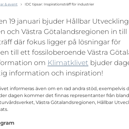
ar & event
IDC tipsar: Inspirationsträff för industrier
n 19 januari bjuder Hållbar Utveckling
n och Västra Götalandsregionen in till
träff där fokus ligger på lösningar för
n till ett fossiloberoende Västra Göta
formation om
Klimatklivet
bjuder dag
ig information och inspiration!
ivet informeras även om en rad andra stöd, exempelvis 
Under dagen kommer det finnas representanter från blan
turvårdsverket, Västra Götalandsregionen, Hållbar Utveck
ats.
ogram