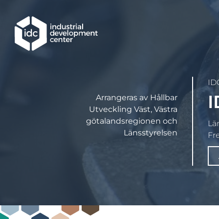
Hoppa till huvudinnehållet
ID
I
Arrangeras av Hållbar
Utveckling Väst, Västra
götalandsregionen och
Lä
Länsstyrelsen
Fre