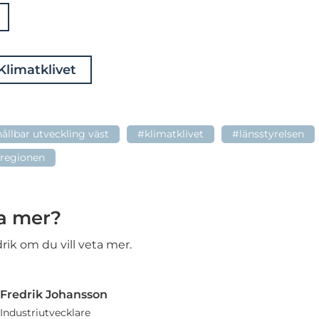
limatklivet
ållbar utveckling väst
#klimatklivet
#länsstyrelsen
sregionen
ta mer?
drik om du vill veta mer.
Fredrik Johansson
Industriutvecklare