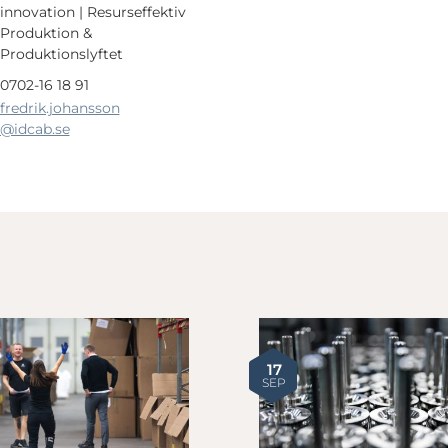
innovation | Resurseffektiv
Produktion &
Produktionslyftet
0702-16 18 91
fredrik.johansson
@idcab.se
17
SEP