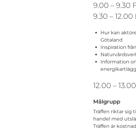
9.00 – 9.30 
9.30 – 12.0
Hur kan aktöre
Götaland
Inspiration fr
Naturvårdsverk
Information om
energikartläg
12.00 – 13.
Målgrupp
Träffen riktar si
handel med utsläp
Träffen är kostna