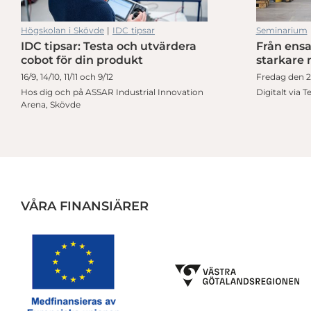
Högskolan i Skövde
|
IDC tipsar
Seminarium
IDC tipsar: Testa och utvärdera
Från ensa
IDC Tipsar: Internationella möjligheter för elektronikföretag
cobot för din produkt
starkare 
16/9, 14/10, 11/11 och 9/12
Fredag den 28
Hos dig och på ASSAR Industrial Innovation
Digitalt via 
Arena, Skövde
VÅRA FINANSIÄRER