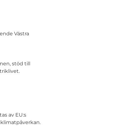
oende Västra
en, stöd till
iklivet.
tas av EU:s
 klimatpåverkan.