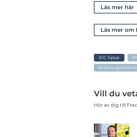
Läs mer här
Läs mer om K
IDC tipsar
#h
#västra götaland
Vill du ve
Hör av dig till Fre