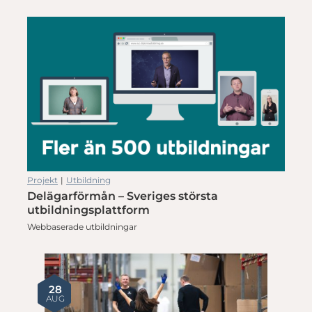
Projekt
|
Utbildning
Delägarförmån – Sveriges största
utbildningsplattform
Webbaserade utbildningar
28
AUG