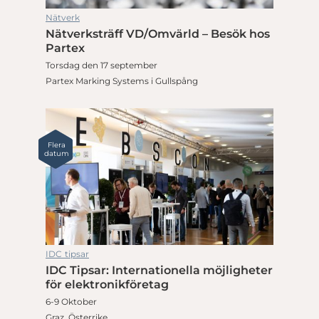
Nätverk
Nätverksträff VD/Omvärld – Besök hos
Partex
Torsdag den 17 september
Partex Marking Systems i Gullspång
Flera
datum
IDC tipsar
IDC Tipsar: Internationella möjligheter
för elektronikföretag
6-9 Oktober
Graz, Österrike