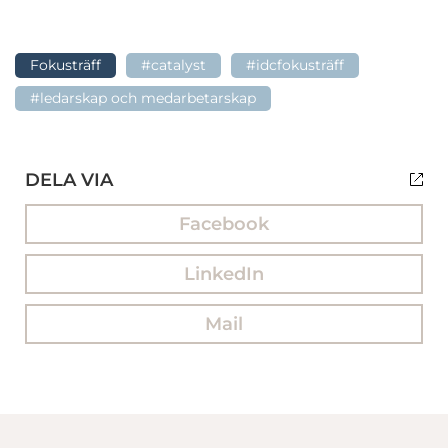
Fokusträff
#catalyst
#idcfokusträff
#ledarskap och medarbetarskap
DELA VIA
Facebook
LinkedIn
Mail