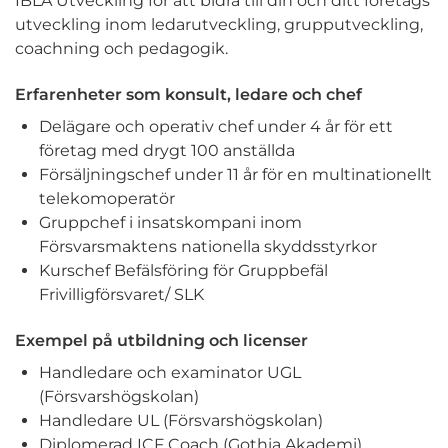
IBLÅ Utveckling för att bidra till din och ditt företags
utveckling inom ledarutveckling, grupputveckling,
coachning och pedagogik.
Erfarenheter som konsult, ledare och chef
Delägare och operativ chef under 4 år för ett
företag med drygt 100 anställda
Försäljningschef under 11 år för en multinationellt
telekomoperatör
Gruppchef i insatskompani inom
Försvarsmaktens nationella skyddsstyrkor
Kurschef Befälsföring för Gruppbefäl
Frivilligförsvaret/ SLK
Exempel på utbildning och licenser
Handledare och examinator UGL
(Försvarshögskolan)
Handledare UL (Försvarshögskolan)
Diplomerad ICF Coach (Gothia Akademi)