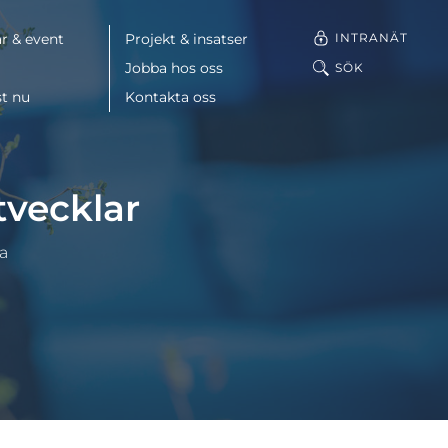
INTRANÄT
r & event
Projekt & insatser
Jobba hos oss
SÖK
st nu
Kontakta oss
Facebook
tvecklar
LinkedIn
a
Mail