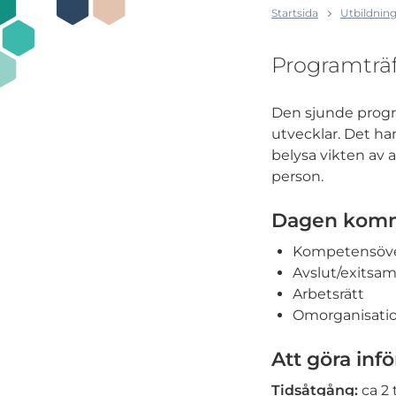
Startsida
Utbildning
Programträf
Den sjunde progr
utvecklar. Det han
belysa vikten av 
person.
Dagen kommer
Kompetensöve
Avslut/exitsam
Arbetsrätt
Omorganisati
Att göra inf
Tidsåtgång:
ca 2