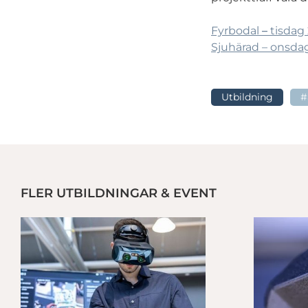
Fyrbodal
–
tisdag 
Sjuhärad – onsdag
Utbildning
#
FLER UTBILDNINGAR & EVENT
st
Delägarförmån – Sveriges största utbildningsplattform