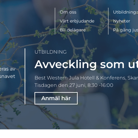
Meny
Om oss
Utbildninga
Vårt erbjudande
Nyheter
Bli delägare
På gång ju
UTBILDNING
Avveckling som u
eras av
navet
Best Western Jula Hotell & Konferens, Skar
Tisdagen den 27 juni, 8:30 -16:00
Anmäl här