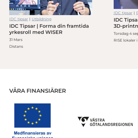
IDC tipsar
|
P
IDC tipsar
|
Utbildning
IDC Tipsa
st
Delägarförmån – Sveriges största utbildningsplattform
3D-print
IDC Tipsar | Forma din framtida
yrkesroll med WISER
Torsdag 4 sep
31 Mars
RISE lokaler 
Distans
VÅRA FINANSIÄRER