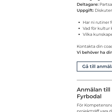
Deltagare:
Parts
Uppgift:
Diskuter
Har ni rutiner 
Vad för kultur 
Vilka kunskaper
Kontakta din coac
Vi behöver ha din
Gå till anmä
Anmälan till
Fyrbodal
För Kompetensnav
projektträff vara 