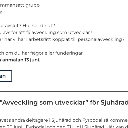
ammansatt grupp
a
för avslut? Hur ser de ut?
krävs för att få avveckling som utvecklar?
 har vi har i arbetsrätt kopplat till personalavveckling?
h om du har frågor eller funderingar.
 anmälan 13 juni.
lan
 ”Avveckling som utvecklar” för Sjuhära
ets andra deltagare i Sjuhärad och Fyrbodal så komm
den 20 juni i Fyrbodal och den 21 juni i Sjuhärad. Här kan