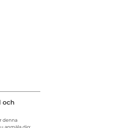
d och
er denna
 du anmäla dig: