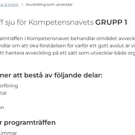
ar & event
Avveckling som utvecklar
f sju för Kompetensnavets
GRUPP 1
amträffen i Kompetensnavet behandlar området avveck
dlar om att öka förståelsen för varför ett gott avslut är v
att hantera avveckling på ett sätt som utvecklar både or
 att bestå av följande delar:
rföring
tal
on
ör programträffen
 timmar