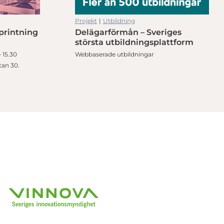
Projekt
|
Utbildning
printning
Delägarförmån – Sveriges
största utbildningsplattform
 15.30
Webbaserade utbildningar
tan 30.