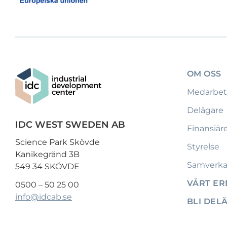
OM OSS
Medarbet
Delägare
IDC WEST SWEDEN AB
Finansiär
Science Park Skövde
Styrelse
Kanikegränd 3B
Samverka
549 34 SKÖVDE
VÅRT E
0500 – 50 25 00
info@idcab.se
BLI DEL