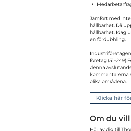
Medarbetarfrå
Jämfört med inte
hållbarhet. Då up
hållbarhet. Idag u
en fördubbling.
Industriföretagen
företag (51–249).F
denna avslutande r
kommentarerna so
olika områdena.
Klicka här f
Om du vill
Hör av dig till T