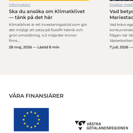
Information
Insikter med
Ska du ansöka om Klimatklivet
Vad betyd
ärker industrin i Västsverige
Industry In West hjälper västsvensk industri att ställa om
— tänk på det här
Mariestad
Klimatklivet är ett investeringsstöd som gör
Vad krävs ege
det möjligt att satsa på fossilfri teknik och
konkurrenskra
grön omställning. 4,5 miljarder kronor
frågan när V
finns…
Västerbotten
28 maj, 2026 — Lästid 8 min
7 juli, 2026 
VÅRA FINANSIÄRER