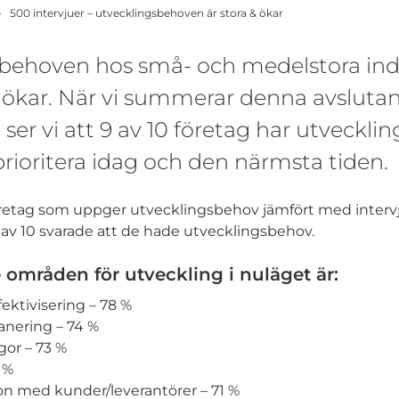
500 intervjuer – utvecklingsbehoven är stora & ökar
behoven hos små- och medelstora ind
h ökar. När vi summerar denna avsluta
 ser vi att 9 av 10 företag har utveckl
prioritera idag och den närmsta tiden.
företag som uppger utvecklingsbehov jämfört med interv
 av 10 svarade att de hade utvecklingsbehov.
områden för utveckling i nuläget är:
ektivisering – 78 %
anering – 74 %
or – 73 %
 %
 med kunder/leverantörer – 71 %