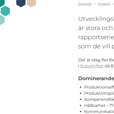
Startsida
Nyheter
Utvecklings
är stora oc
rapportserie
som de vill 
Det är idag fler 
i
Robotlyftet
då 8
Dominerande 
Produktionseff
Produktionspl
Kompetensfråg
Hållbarhet – 71
Kommunikation