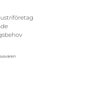
ustriföretag
nde
ingsbehov
jusvaren