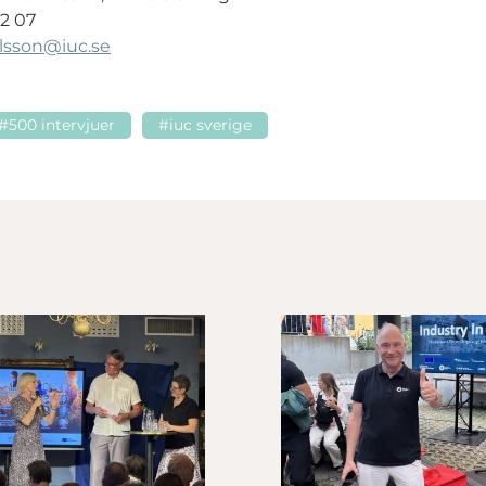
12 07
lsson
@iuc.se
#500 intervjuer
#iuc sverige