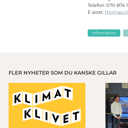
Telefon: 070-874 
E-post:
thomas.ni
Information
FLER NYHETER SOM DU KANSKE GILLAR
ärker industrin i Västsverige
Industry In West hjälper västsvensk industri att ställa om