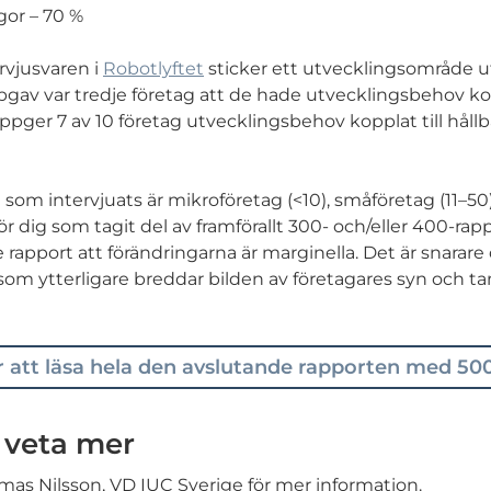
gor – 70 %
rvjusvaren i
Robotlyftet
sticker ett utvecklingsområde ut
pgav var tredje företag att de hade utvecklingsbehov kop
ppger 7 av 10 företag utvecklingsbehov kopplat till hållb
 som intervjuats är mikroföretag (<10), småföretag (11–5
ör dig som tagit del av framförallt 300- och/eller 400-rap
apport att förändringarna är marginella. Det är snarare d
m ytterligare breddar bilden av företagares syn och t
ör att läsa hela den avslutande rapporten med 500
 veta mer
homas Nilsson, VD IUC Sverige för mer information.