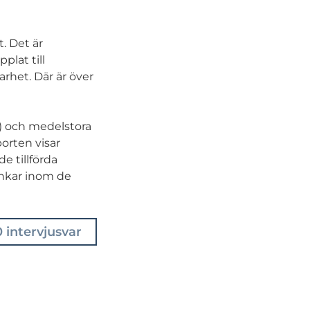
. Det är
plat till
arhet. Där är över
0) och medelstora
porten visar
e tillförda
ankar inom de
 intervjusvar