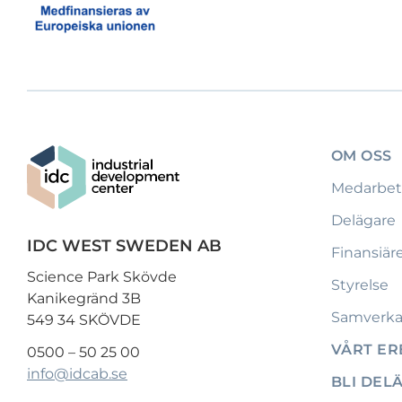
OM OSS
Medarbet
Delägare
IDC WEST SWEDEN AB
Finansiär
Science Park Skövde
Styrelse
Kanikegränd 3B
Samverka
549 34 SKÖVDE
VÅRT E
0500 – 50 25 00
info@idcab.se
BLI DEL