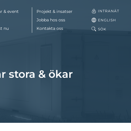
INTRANÄT
r & event
Projekt & insatser
Jobba hos oss
ENGLISH
st nu
Kontakta oss
SÖK
Facebook
LinkedIn
r stora & ökar
Mail