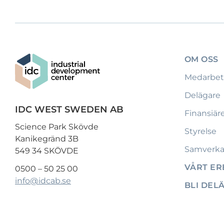
OM OSS
Medarbet
Delägare
IDC WEST SWEDEN AB
Finansiär
Science Park Skövde
Styrelse
Kanikegränd 3B
Samverka
549 34 SKÖVDE
VÅRT E
0500 – 50 25 00
info@idcab.se
BLI DEL