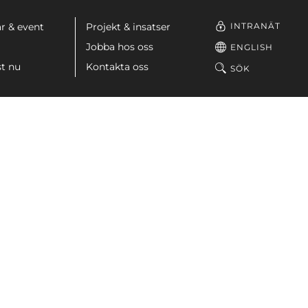
INTRANÄT
r & event
Projekt & insatser
Jobba hos oss
ENGLISH
st nu
Kontakta oss
SÖK