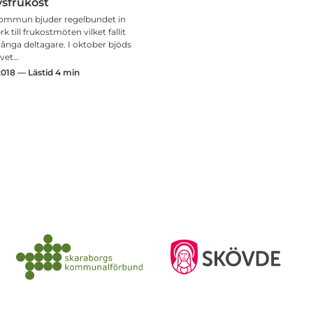
vsfrukost
kommun bjuder regelbundet in
k till frukostmöten vilket fallit
ånga deltagare. I oktober bjöds
ivet…
2018 — Lästid 4 min