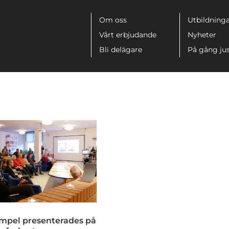
Meny
Om oss
Utbildninga
Vårt erbjudande
Nyheter
Bli delägare
På gång ju
mpel presenterades på