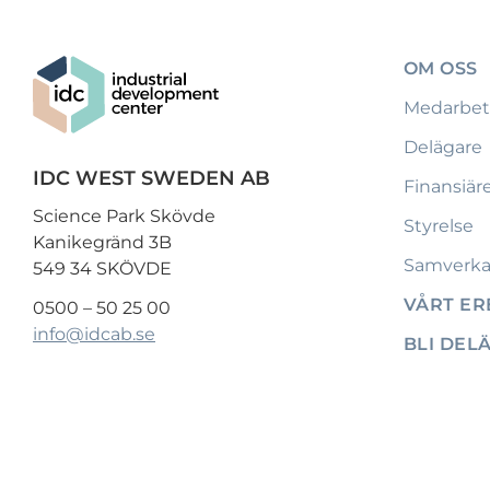
OM OSS
Medarbet
Delägare
IDC WEST SWEDEN AB
Finansiär
Science Park Skövde
Styrelse
Kanikegränd 3B
Samverka
549 34 SKÖVDE
VÅRT E
0500 – 50 25 00
info@idcab.se
BLI DEL