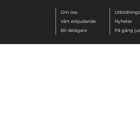
Meny
Om oss
Utbildninga
Vårt erbjudande
Nyheter
Bli delägare
På gång ju