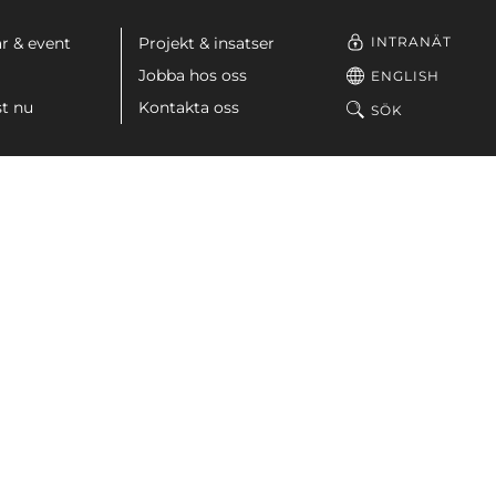
INTRANÄT
r & event
Projekt & insatser
Jobba hos oss
ENGLISH
st nu
Kontakta oss
SÖK