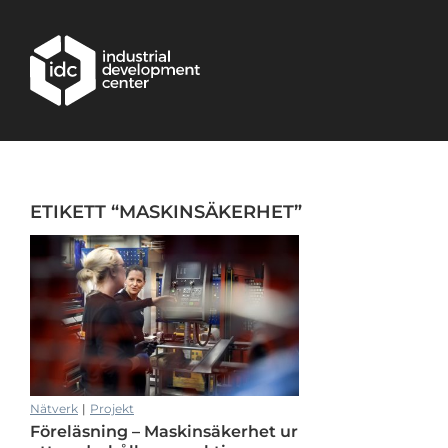
Hoppa till huvudinnehållet
ETIKETT “MASKINSÄKERHET”
Nätverk
|
Projekt
Föreläsning – Maskinsäkerhet ur