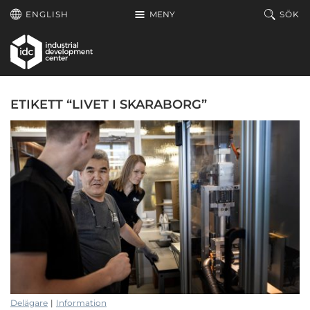
Hoppa till huvudinnehållet
ENGLISH
MENY
SÖK
ETIKETT “LIVET I SKARABORG”
Delägare
|
Information