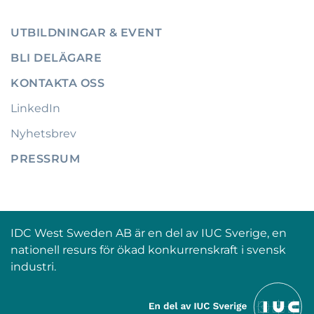
UTBILDNINGAR & EVENT
BLI DELÄGARE
KONTAKTA OSS
LinkedIn
Nyhetsbrev
PRESSRUM
IDC West Sweden AB är en del av IUC Sverige, en
nationell resurs för ökad konkurrenskraft i svensk
industri.