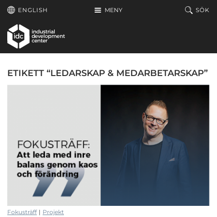
Hoppa till huvudinnehållet
ENGLISH
MENY
SÖK
ETIKETT “LEDARSKAP & MEDARBETARSKAP”
Fokusträff
|
Projekt