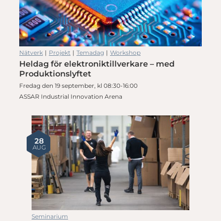
Nätverk
|
Projekt
|
Temadag
|
Workshop
Heldag för elektroniktillverkare – med
Produktionslyftet
Fredag den 19 september, kl 08:30-16:00
ASSAR Industrial Innovation Arena
28
AUG
Seminarium