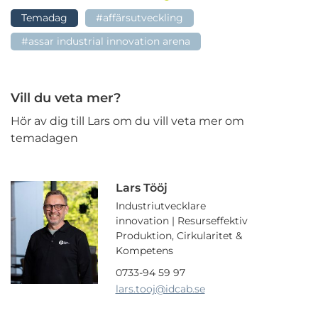
Temadag
#affärsutveckling
#assar industrial innovation arena
Vill du veta mer?
Hör av dig till Lars om du vill veta mer om
temadagen
Lars Tööj
Industriutvecklare
innovation | Resurseffektiv
Produktion, Cirkularitet &
Kompetens
0733-94 59 97
lars.tooj
@idcab.se