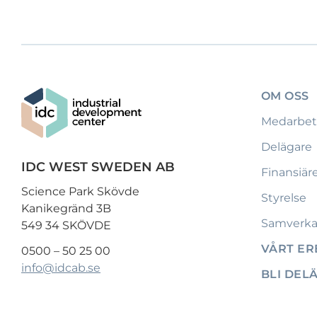
OM OSS
Medarbet
Delägare
IDC WEST SWEDEN AB
Finansiär
Science Park Skövde
Styrelse
Kanikegränd 3B
Samverka
549 34 SKÖVDE
VÅRT E
0500 – 50 25 00
info@idcab.se
BLI DEL