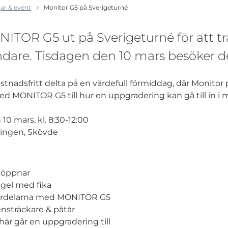
ar & event
Monitor G5 på Sverigeturné
ITOR G5 ut på Sverigeturné för att tr
dare. Tisdagen den 10 mars besöker d
tnadsfritt delta på en värdefull förmiddag, där Monitor p
ed MONITOR G5 till hur en uppgradering kan gå till in i m
0 mars, kl. 8:30-12:00
lingen, Skövde
 öppnar
gel med fika
ördelarna med MONITOR G5
nsträckare & påtår
här går en uppgradering till