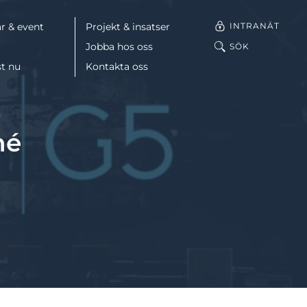
INTRANÄT
r & event
Projekt & insatser
Jobba hos oss
SÖK
st nu
Kontakta oss
Facebook
né
LinkedIn
Mail