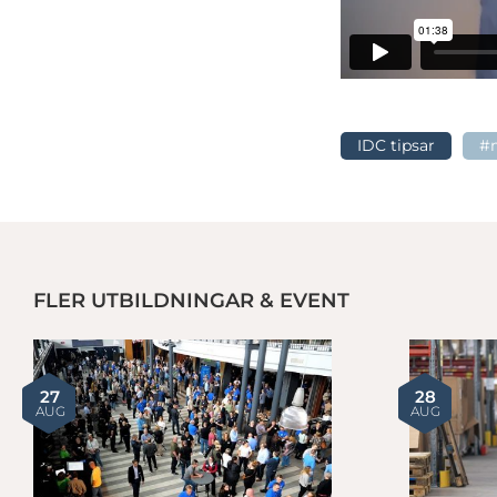
IDC tipsar
#
FLER UTBILDNINGAR & EVENT
IDC Tipsar: Internationella möjligheter för elektronikföretag
27
28
AUG
AUG