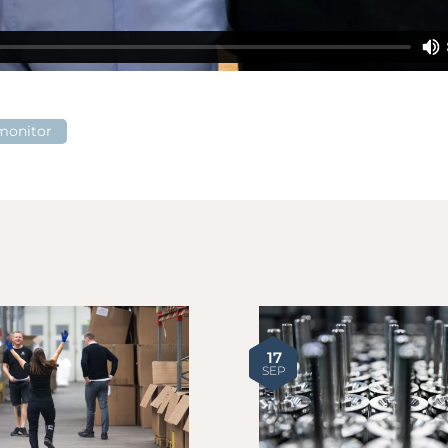
monitor
17
SEP