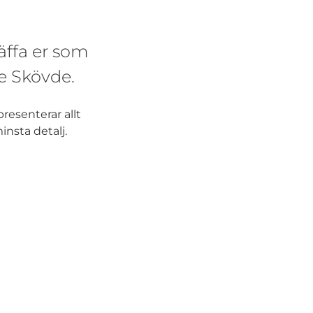
äffa er som
e Skövde.
resenterar allt
insta detalj.