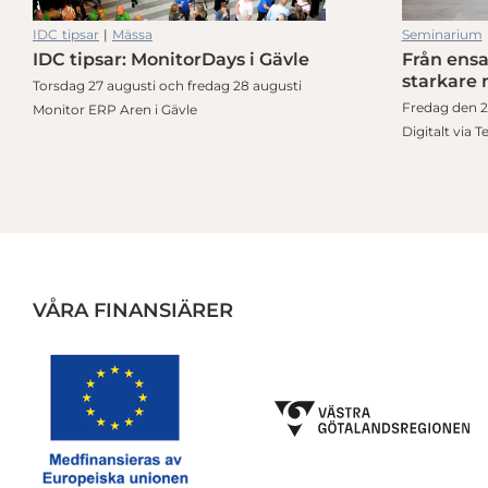
IDC tipsar
|
Mässa
Seminarium
IDC tipsar: MonitorDays i Gävle
Från ensa
IDC Tipsar: Internationella möjligheter för elektronikföretag
starkare 
Torsdag 27 augusti och fredag 28 augusti
Fredag den 28
Monitor ERP Aren i Gävle
Digitalt via 
VÅRA FINANSIÄRER