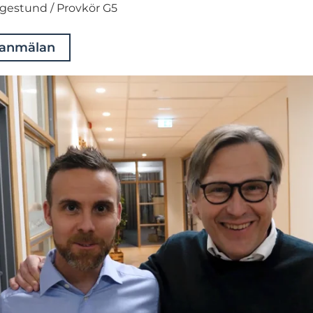
ågestund / Provkör G5
 anmälan