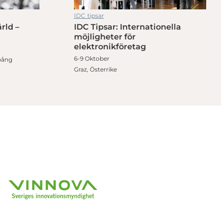
IDC tipsar
rld –
IDC Tipsar: Internationella
möjligheter för
elektronikföretag
6-9 Oktober
pång
Graz, Österrike