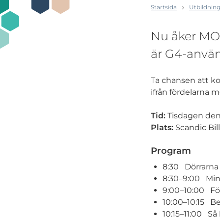
Startsida
Utbildning
Nu åker MON
är G4-använ
Ta chansen att kos
ifrån fördelarna m
Tid:
Tisdagen den 1
Plats:
Scandic Bil
Program
8:30 Dörrarna
8:30–9:00 Min
9:00–10:00 F
10:00–10:15 Be
10:15–11:00 Så 