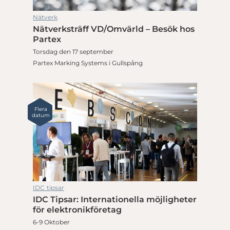
Nätverk
Nätverksträff VD/Omvärld – Besök hos
Partex
Torsdag den 17 september
Partex Marking Systems i Gullspång
Flera
datum
IDC tipsar
IDC Tipsar: Internationella möjligheter
för elektronikföretag
6-9 Oktober