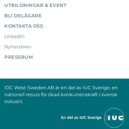
UTBILDNINGAR & EVENT
BLI DELÄGARE
KONTAKTA OSS
LinkedIn
Nyhetsbrev
PRESSRUM
IDC West Sweden AB är en del av IUC Sverige, en
nationell resurs för ökad konkurrenskraft i svensk
industri.