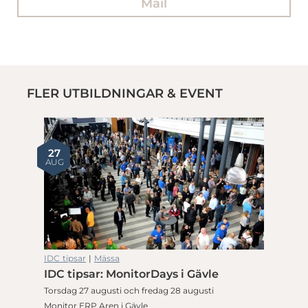
Mail
FLER UTBILDNINGAR & EVENT
27
AUG
IDC tipsar
|
Mässa
IDC tipsar: MonitorDays i Gävle
Torsdag 27 augusti och fredag 28 augusti
Monitor ERP Aren i Gävle