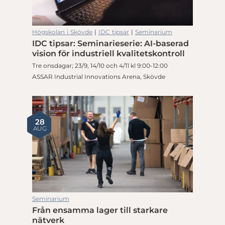
Högskolan i Skövde
|
IDC tipsar
|
Seminarium
IDC tipsar: Seminarieserie: AI-baserad
vision för industriell kvalitetskontroll
Tre onsdagar; 23/9, 14/10 och 4/11 kl 9:00-12:00
ASSAR Industrial Innovations Arena, Skövde
28
AUG
Seminarium
Från ensamma lager till starkare
nätverk