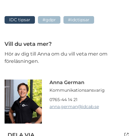
IDC tipsar
#gdpr
#idctipsar
Vill du veta mer?
Hör av dig till Anna om du vill veta mer om
föreläsningen.
Anna German
Kommunikationsansvarig
0765-44 14 21
anna.german
@idcab.se
DELA VIA