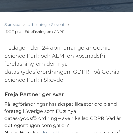
Startsida
Utbildningar & event
IDC Tipsar: Föreläsning om GDPR
Tisdagen den 24 april arrangerar Gothia
Science Park och ALMI en kostnadsfri
föreläsning om den nya
dataskyddsförordningen, GDPR, på Gothia
Science Park i Skövde.
Freja Partner ger svar
Få lagförändringar har skapat lika stor oro bland
företag i Sverige som EU:s nya
dataskyddsförordning – även kallad GDPR. Vad är
det egentligen som gäller?
Niklas Borg från
Freja Partner
kommer ge svar på