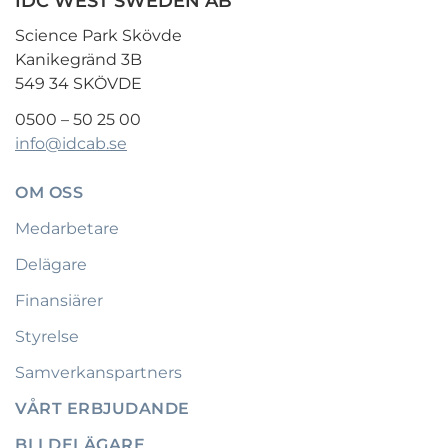
IDC WEST SWEDEN AB
Science Park Skövde
Kanikegränd 3B
549 34 SKÖVDE
0500 – 50 25 00
info@idcab.se
OM OSS
Medarbetare
Delägare
Finansiärer
Styrelse
Samverkanspartners
VÅRT ERBJUDANDE
BLI DELÄGARE