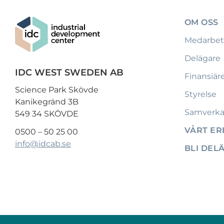
OM OSS
Medarbet
Delägare
IDC WEST SWEDEN AB
Finansiär
Science Park Skövde
Styrelse
Kanikegränd 3B
Samverka
549 34 SKÖVDE
VÅRT E
0500 – 50 25 00
info@idcab.se
BLI DEL