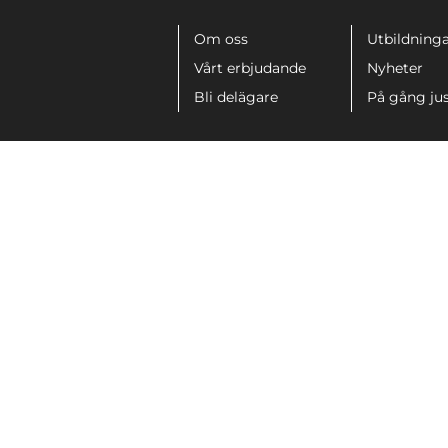
Meny
Om oss
Utbildninga
Vårt erbjudande
Nyheter
Bli delägare
På gång ju