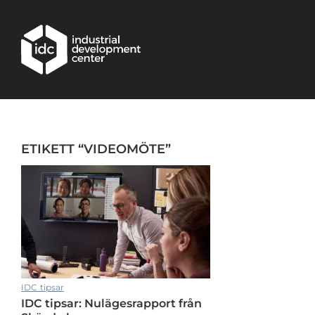
Hoppa till huvudinnehållet
ETIKETT “VIDEOMÖTE”
IDC tipsar
IDC tipsar: Nulägesrapport från