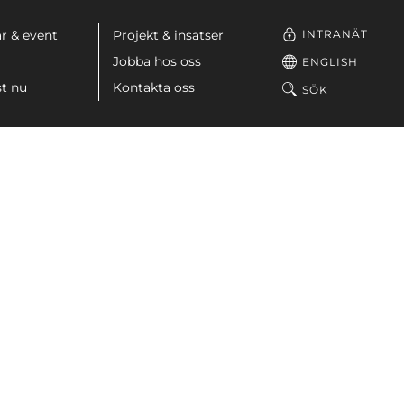
INTRANÄT
r & event
Projekt & insatser
Jobba hos oss
ENGLISH
st nu
Kontakta oss
SÖK