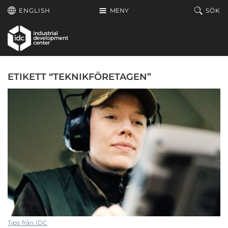
Hoppa till huvudinnehållet
ENGLISH
MENY
SÖK
ETIKETT “TEKNIKFÖRETAGEN”
Tips från IDC