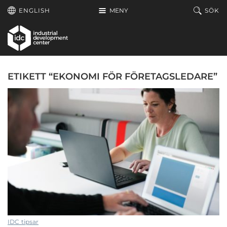
Hoppa till huvudinnehållet
ENGLISH
MENY
SÖK
ETIKETT “EKONOMI FÖR FÖRETAGSLEDARE”
IDC tipsar