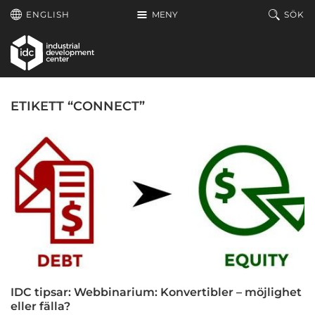
Hoppa till huvudinnehållet
ENGLISH
MENY
SÖK
ETIKETT “CONNECT”
IDC tipsar: Webbinarium: Konvertibler – möjlighet
eller fälla?