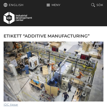
Hoppa till huvudinnehållet
ENGLISH
MENY
SÖK
ETIKETT “ADDITIVE MANUFACTURING”
IDC tipsar