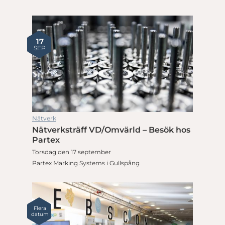
17
SEP
Nätverk
Nätverksträff VD/Omvärld – Besök hos
Partex
Torsdag den 17 september
Partex Marking Systems i Gullspång
Flera
datum