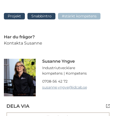
Projekt
Snabbintro
#stärkt kompetens
Har du frågor?
Kontakta Susanne
Susanne Yngve
Industriutvecklare
kompetens | Kompetens
0708-56 42 72
susanne.yngve
@idcab.se
DELA VIA